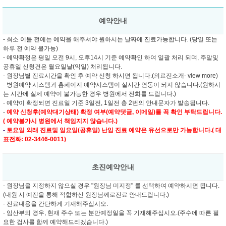
예약안내
- 최소 이틀 전에는 예약을 해주셔야 원하시는 날짜에 진료가능합니다. (당일 또는
하루 전 예약 불가능)
- 예약확정은 평일 오전 9시, 오후14시 기준 예약확인 하여 일괄 처리 되며, 주말및
공휴일 신청건은 월요일날(익일) 처리됩니다.
- 원장님별 진료시간을 확인 후 예약 신청 하시면 됩니다.(의료진소개- view more)
- 병원예약 시스템과 홈페이지 예약시스템이 실시간 연동이 되지 않습니다.(원하시
는 시간에 실제 예약이 불가능한 경우 병원에서 전화를 드립니다.)
- 예약이 확정되면 진료일 기준 3일전, 1일전 총 2번의 안내문자가 발송됩니다.
-
예약 신청후(예약대기상태) 확정 여부(예약댓글, 이메일)를 꼭 확인 부탁드립니다.
( 예약불가시 병원에서 책임지지 않습니다.)
-
토요일 외래 진료및
일요일(공휴일) 난임 진료 예약은 유선으로만 가능합니다.( 대
표전화: 02-3446-0011)
초진예약안내
- 원장님을 지정하지 않으실 경우 "원장님 미지정" 를 선택하여 예약하시면 됩니다.
(내원 시 예진을 통해 적합하신 원장님께로진료 안내드립니다.)
- 진료내용을 간단하게 기재해주십시오.
- 임산부의 경우, 현재 주수 또는 분만예정일을 꼭 기재해주십시오.(주수에 따른 필
요한 검사를 함께 예약해드리겠습니다.)