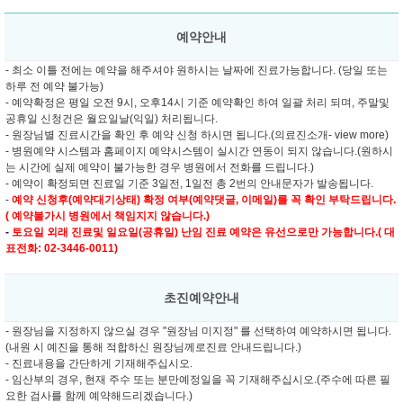
예약안내
- 최소 이틀 전에는 예약을 해주셔야 원하시는 날짜에 진료가능합니다. (당일 또는
하루 전 예약 불가능)
- 예약확정은 평일 오전 9시, 오후14시 기준 예약확인 하여 일괄 처리 되며, 주말및
공휴일 신청건은 월요일날(익일) 처리됩니다.
- 원장님별 진료시간을 확인 후 예약 신청 하시면 됩니다.(의료진소개- view more)
- 병원예약 시스템과 홈페이지 예약시스템이 실시간 연동이 되지 않습니다.(원하시
는 시간에 실제 예약이 불가능한 경우 병원에서 전화를 드립니다.)
- 예약이 확정되면 진료일 기준 3일전, 1일전 총 2번의 안내문자가 발송됩니다.
-
예약 신청후(예약대기상태) 확정 여부(예약댓글, 이메일)를 꼭 확인 부탁드립니다.
( 예약불가시 병원에서 책임지지 않습니다.)
-
토요일 외래 진료및
일요일(공휴일) 난임 진료 예약은 유선으로만 가능합니다.( 대
표전화: 02-3446-0011)
초진예약안내
- 원장님을 지정하지 않으실 경우 "원장님 미지정" 를 선택하여 예약하시면 됩니다.
(내원 시 예진을 통해 적합하신 원장님께로진료 안내드립니다.)
- 진료내용을 간단하게 기재해주십시오.
- 임산부의 경우, 현재 주수 또는 분만예정일을 꼭 기재해주십시오.(주수에 따른 필
요한 검사를 함께 예약해드리겠습니다.)