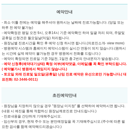
예약안내
- 최소 이틀 전에는 예약을 해주셔야 원하시는 날짜에 진료가능합니다. (당일 또는
하루 전 예약 불가능)
- 예약확정은 평일 오전 9시, 오후14시 기준 예약확인 하여 일괄 처리 되며, 주말및
공휴일 신청건은 월요일날(익일) 처리됩니다.
- 원장님별 진료시간을 확인 후 예약 신청 하시면 됩니다.(의료진소개- view more)
- 병원예약 시스템과 홈페이지 예약시스템이 실시간 연동이 되지 않습니다.(원하시
는 시간에 실제 예약이 불가능한 경우 병원에서 전화를 드립니다.)
- 예약이 확정되면 진료일 기준 3일전, 1일전 총 2번의 안내문자가 발송됩니다.
-
예약 신청후(예약대기상태) 확정 여부(예약댓글, 이메일)를 꼭 확인 부탁드립니다.
( 예약불가시 병원에서 책임지지 않습니다.)
-
토요일 외래 진료및
일요일(공휴일) 난임 진료 예약은 유선으로만 가능합니다.( 대
표전화: 02-3446-0011)
초진예약안내
- 원장님을 지정하지 않으실 경우 "원장님 미지정" 를 선택하여 예약하시면 됩니다.
(내원 시 예진을 통해 적합하신 원장님께로진료 안내드립니다.)
- 진료내용을 간단하게 기재해주십시오.
- 임산부의 경우, 현재 주수 또는 분만예정일을 꼭 기재해주십시오.(주수에 따른 필
요한 검사를 함께 예약해드리겠습니다.)