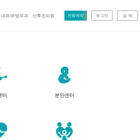
내과/유방외과
산후조리원
진료예약
로그인
검 색
Previous
센터
분만센터