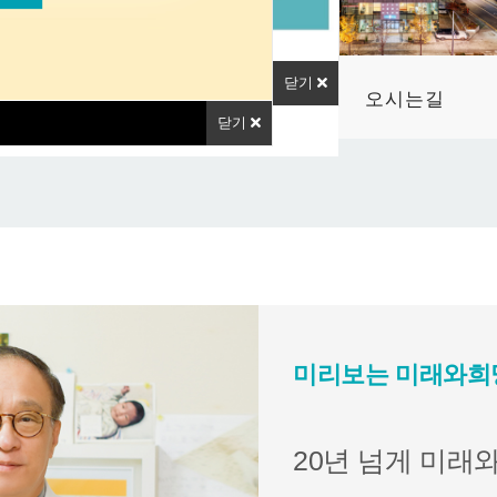
닫기
진료예약
오시는길
닫기
미리보는 미래와희
20년 넘게 미래