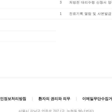
3 처방전 대리수령 신청서 양
1 진료기록 열람 및 사본발급
인정보처리방침
|
환자의 권리와 의무
|
이메일무단수집
서울시 강남구 언주로 707 (구. 논현동 90-1번지)