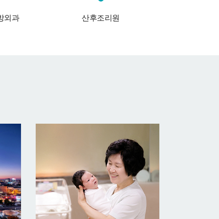
방외과
산후조리원