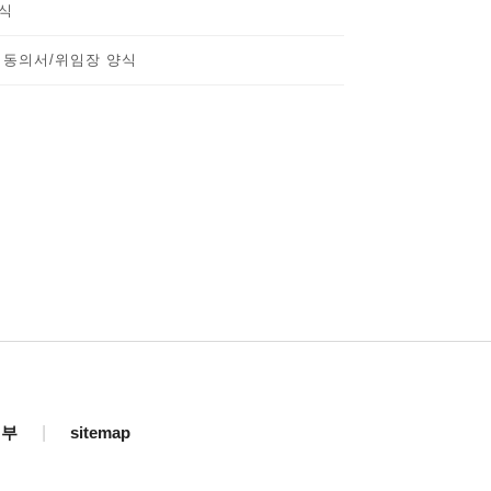
식
 동의서/위임장 양식
거부
|
sitemap