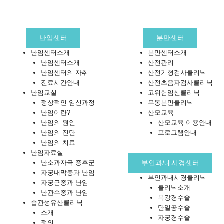
난임센터
분만센터
난임센터소개
분만센터소개
난임센터소개
산전관리
난임센터의 자취
산전기형검사클리닉
진료시간안내
산전초음파검사클리닉
난임교실
고위험임신클리닉
정상적인 임신과정
무통분만클리닉
난임이란?
산모교육
난임의 원인
산모교육 이용안내
난임의 진단
프로그램안내
난임의 치료
난임자료실
난소과자극 증후군
부인과/내시경센터
자궁내막증과 난임
부인과내시경클리닉
자궁근종과 난임
클리닉소개
난관수종과 난임
복강경수술
습관성유산클리닉
단일공수술
소개
자궁경수술
정의