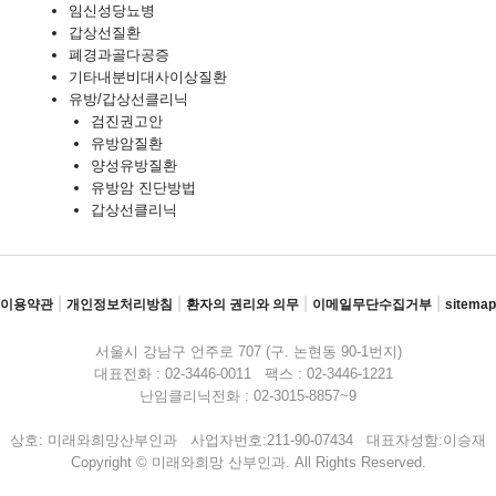
임신성당뇨병
갑상선질환
폐경과골다공증
기타내분비대사이상질환
유방/갑상선클리닉
검진권고안
유방암질환
양성유방질환
유방암 진단방법
갑상선클리닉
|
|
|
|
이용약관
개인정보처리방침
환자의 권리와 의무
이메일무단수집거부
sitemap
서울시 강남구 언주로 707 (구. 논현동 90-1번지)
대표전화 : 02-3446-0011 팩스 : 02-3446-1221
난임클리닉전화 : 02-3015-8857~9
상호: 미래와희망산부인과 사업자번호:211-90-07434 대표자성함:이승재
Copyright © 미래와희망 산부인과. All Rights Reserved.