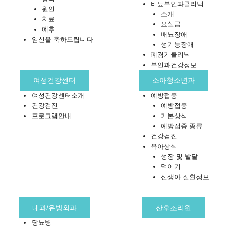
비뇨부인과클리닉
원인
소개
치료
요실금
예후
배뇨장애
임신을 축하드립니다
성기능장애
폐경기클리닉
부인과건강정보
여성건강센터
소아청소년과
여성건강센터소개
예방접종
건강검진
예방접종
프로그램안내
기본상식
예방접종 종류
건강검진
육아상식
성장 및 발달
먹이기
신생아 질환정보
내과/유방외과
산후조리원
당뇨병