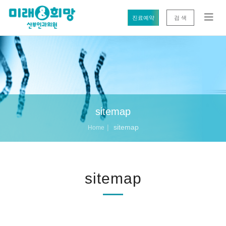
진료예약
검 색
sitemap
sitemap
Home
sitemap