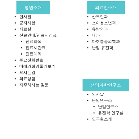
병원소개
의료진소개
인사말
산부인과
공지사항
소아청소년과
자료실
유방외과
진료안내/진료시간표
내과
진료과목
마취통증의학과
진료시간표
난임·유전학
진료예약
주요전화번호
미래와희망둘러보기
오시는길
의료상담
자주하시는 질문
생명과학연구소
인사말
난임연구소
난임연구소
유전학 연구실
연구원소개