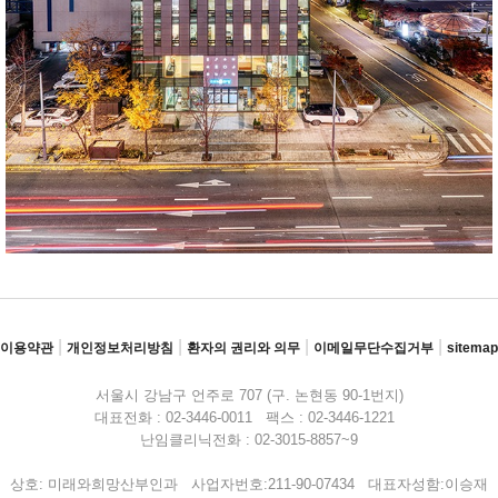
|
|
|
|
이용약관
개인정보처리방침
환자의 권리와 의무
이메일무단수집거부
sitemap
서울시 강남구 언주로 707 (구. 논현동 90-1번지)
대표전화 : 02-3446-0011 팩스 : 02-3446-1221
난임클리닉전화 : 02-3015-8857~9
상호: 미래와희망산부인과 사업자번호:211-90-07434 대표자성함:이승재