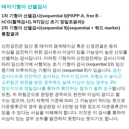
태아기형아 선별검사
1차 기형아 선별검사(sequential I)(PAPP-A, free B -
hCG(혈액검사), NT(임신 초기 정밀초음파))
2차 기형아 선별검사(sequential II)(sequential + 쿼드 marker)
통합결과
산전검진은 임신 중 태아의 염색체이상 혹은 신경관결손 등의
이상을 검진하기 위한 검사로서 이상이 있을 가능성이 높은 산모를
선별하는 검사입니다. 이러한 기형아의 산전검진에는 검사시기에
따라 임신초기에 시행되는 초기 기형아 검사 (sequential l)와 임신
중기에 이루어지는 기형아 검사 (sequential II)가 있습니다.
검진
검사이므로 진단적인 검사와는 차이가 있으며, 위험도가 높다고
고위험군 판정을 받은 경우에도 실제 이상이 있는 경우는 3%
정도이므로 정밀검사를 통하여 확인하는 절차가 필히 요구
됩니다.
또한, 저 위험군으로 판정된 경우라도 완전히 이상이 없다고 할
수는 없으며, 단지 의학적 기준에 따라 그 가능성이 적다는 뜻으로
다운증후군의 경우 음성판정 시 1만명 당 5명 정도의 다운증후군이
있을 수 있다는 사실을 이해해야 합니다. 이것은 이 검사를 통하여
이상이 있는 경우 모두를 발견하지 못한다는 뜻이기도 합니다.