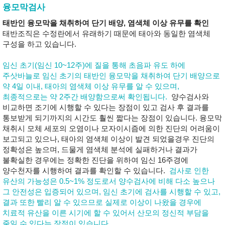
융모막검사
태반인 융모막을 채취하여 단기 배양, 염색체 이상 유무를 확인
태반조직은 수정란에서 유래하기 때문에 태아와 동일한 염색체
구성을 하고 있습니다.
임신 초기(임신 10~12주)에 질을 통해 초음파 유도 하에
주삿바늘로 임신 초기의 태반인 융모막을 채취하여 단기 배양으로
약 4일 이내, 태아의 염색체 이상 유무를 알 수 있으며,
최종적으로는 약 2주간 배양함으로써 확인됩니다.
양수검사와
비교하면 조기에 시행할 수 있다는 장점이 있고 검사 후 결과를
통보받게 되기까지의 시간도 훨씬 짧다는 장점이 있습니다. 융모막
채취시 모체 세포의 오염이나 모자이시즘에 의한 진단의 어려움이
보고되고 있으나, 태아의 염색체 이상이 발견 되었을경우 진단의
정확성은 높으며, 드물게 염색체 분석에 실패하거나 결과가
불확실한 경우에는 정확한 진단을 위하여 임신 16주경에
양수천자를 시행하여 결과를 확인할 수 있습니다.
검사로 인한
유산의 가능성은 0.5~1% 정도로서 양수검사에 비해 다소 높으나
그 안전성은 입증되어 있으며, 임신 초기에 검사를 시행할 수 있고,
결과 또한 빨리 알 수 있으므로 실제로 이상이 나왔을 경우에
치료적 유산을 이른 시기에 할 수 있어서 산모의 정신적 부담을
줄일 수 있다는 장점이 있습니다.