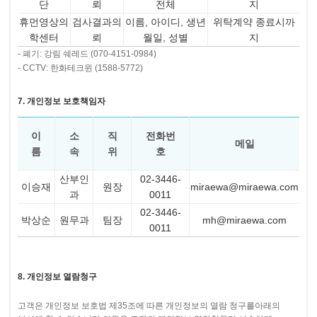
단
뢰
전체
지
휴먼영상의
검사결과의
이름, 아이디, 생년
위탁계약 종료시까
학센터
뢰
월일, 성별
지
- 폐기: 강림 쉐레드 (070-4151-0984)
- CCTV: 한화테크윈 (1588-5772)
7. 개인정보 보호책임자
이
소
직
전화번
메일
름
속
위
호
산부인
02-3446-
이승재
원장
miraewa@miraewa.com
과
0011
02-3446-
박상순
원무과
팀장
mh@miraewa.com
0011
8. 개인정보 열람청구
고객은 개인정보 보호법 제35조에 따른 개인정보의 열람 청구를아래의