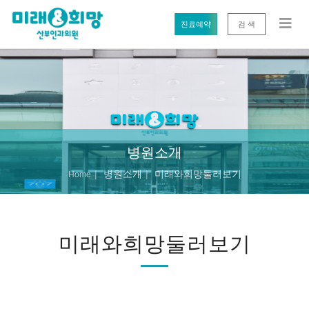
진료예약
검 색
병원소개
병원소개
미래와희망둘러보기
Home
미래와희망둘러보기