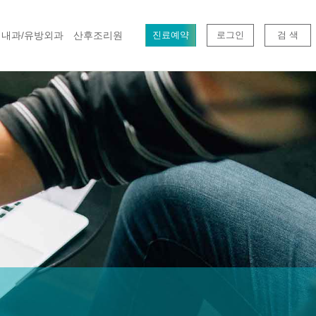
내과/유방외과
산후조리원
진료예약
로그인
검 색