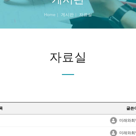
Home
게시판
자료실
자료실
목
글쓴
미래와희
미래와희