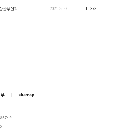
망산부인과
2021.05.23
15,378
거부
|
sitemap
857~9
재