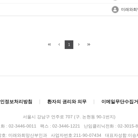
미래와희
1
인정보처리방침
|
환자의 권리와 의무
|
이메일무단수집
서울시 강남구 언주로 707 (구. 논현동 90-1번지)
 : 02-3446-0011 팩스 : 02-3446-1221
난임클리닉전화 : 02-3015-8
상호: 미래와희망산부인과 사업자번호:211-90-07434 대표자성함:이승