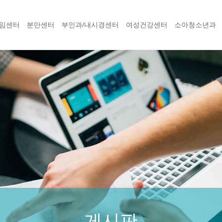
임센터
분만센터
부인과/내시경센터
여성건강센터
소아청소년과
게시판