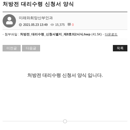
처방전 대리수령 신청서 양식
미래와희망산부인과
2021.05.23 13:49
15,375
0
- 첨부파일 :
처방전_대리수령_신청서별지_제8호의2서식.hwp
(41.5K) -
다운로드
이전글
다음글
목록
처방전 대리수령 신청서 양식 입니다.