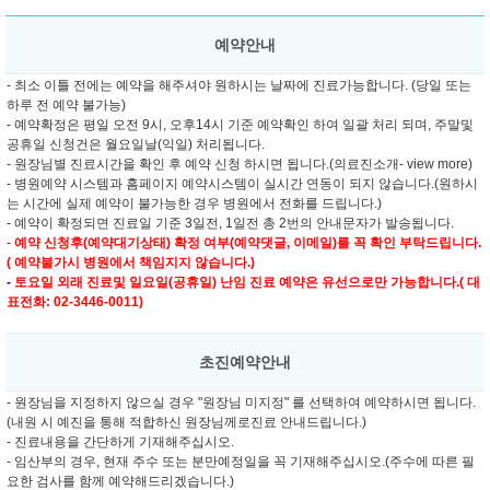
예약안내
- 최소 이틀 전에는 예약을 해주셔야 원하시는 날짜에 진료가능합니다. (당일 또는
하루 전 예약 불가능)
- 예약확정은 평일 오전 9시, 오후14시 기준 예약확인 하여 일괄 처리 되며, 주말및
공휴일 신청건은 월요일날(익일) 처리됩니다.
- 원장님별 진료시간을 확인 후 예약 신청 하시면 됩니다.(의료진소개- view more)
- 병원예약 시스템과 홈페이지 예약시스템이 실시간 연동이 되지 않습니다.(원하시
는 시간에 실제 예약이 불가능한 경우 병원에서 전화를 드립니다.)
- 예약이 확정되면 진료일 기준 3일전, 1일전 총 2번의 안내문자가 발송됩니다.
-
예약 신청후(예약대기상태) 확정 여부(예약댓글, 이메일)를 꼭 확인 부탁드립니다.
( 예약불가시 병원에서 책임지지 않습니다.)
-
토요일 외래 진료및
일요일(공휴일) 난임 진료 예약은 유선으로만 가능합니다.( 대
표전화: 02-3446-0011)
초진예약안내
- 원장님을 지정하지 않으실 경우 "원장님 미지정" 를 선택하여 예약하시면 됩니다.
(내원 시 예진을 통해 적합하신 원장님께로진료 안내드립니다.)
- 진료내용을 간단하게 기재해주십시오.
- 임산부의 경우, 현재 주수 또는 분만예정일을 꼭 기재해주십시오.(주수에 따른 필
요한 검사를 함께 예약해드리겠습니다.)