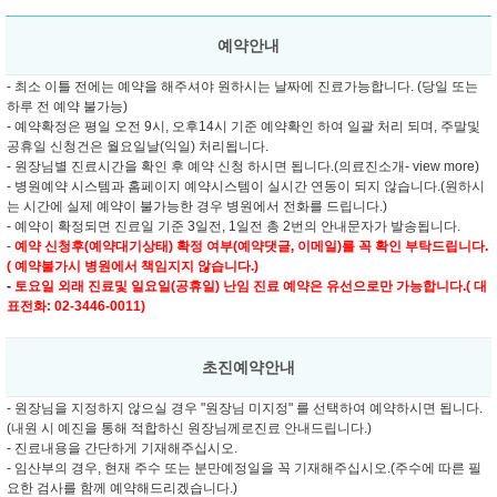
예약안내
- 최소 이틀 전에는 예약을 해주셔야 원하시는 날짜에 진료가능합니다. (당일 또는
하루 전 예약 불가능)
- 예약확정은 평일 오전 9시, 오후14시 기준 예약확인 하여 일괄 처리 되며, 주말및
공휴일 신청건은 월요일날(익일) 처리됩니다.
- 원장님별 진료시간을 확인 후 예약 신청 하시면 됩니다.(의료진소개- view more)
- 병원예약 시스템과 홈페이지 예약시스템이 실시간 연동이 되지 않습니다.(원하시
는 시간에 실제 예약이 불가능한 경우 병원에서 전화를 드립니다.)
- 예약이 확정되면 진료일 기준 3일전, 1일전 총 2번의 안내문자가 발송됩니다.
-
예약 신청후(예약대기상태) 확정 여부(예약댓글, 이메일)를 꼭 확인 부탁드립니다.
( 예약불가시 병원에서 책임지지 않습니다.)
-
토요일 외래 진료및
일요일(공휴일) 난임 진료 예약은 유선으로만 가능합니다.( 대
표전화: 02-3446-0011)
초진예약안내
- 원장님을 지정하지 않으실 경우 "원장님 미지정" 를 선택하여 예약하시면 됩니다.
(내원 시 예진을 통해 적합하신 원장님께로진료 안내드립니다.)
- 진료내용을 간단하게 기재해주십시오.
- 임산부의 경우, 현재 주수 또는 분만예정일을 꼭 기재해주십시오.(주수에 따른 필
요한 검사를 함께 예약해드리겠습니다.)