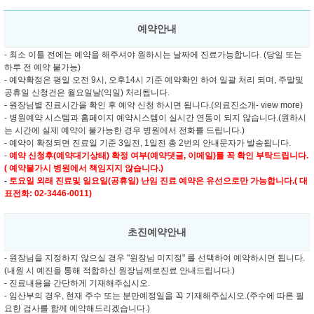
예약안내
- 최소 이틀 전에는 예약을 해주셔야 원하시는 날짜에 진료가능합니다. (당일 또는
하루 전 예약 불가능)
- 예약확정은 평일 오전 9시, 오후14시 기준 예약확인 하여 일괄 처리 되며, 주말및
공휴일 신청건은 월요일날(익일) 처리됩니다.
- 원장님별 진료시간을 확인 후 예약 신청 하시면 됩니다.(의료진소개- view more)
- 병원예약 시스템과 홈페이지 예약시스템이 실시간 연동이 되지 않습니다.(원하시
는 시간에 실제 예약이 불가능한 경우 병원에서 전화를 드립니다.)
- 예약이 확정되면 진료일 기준 3일전, 1일전 총 2번의 안내문자가 발송됩니다.
-
예약 신청후(예약대기상태) 확정 여부(예약댓글, 이메일)를 꼭 확인 부탁드립니다.
( 예약불가시 병원에서 책임지지 않습니다.)
-
토요일 외래 진료및
일요일(공휴일) 난임 진료 예약은 유선으로만 가능합니다.( 대
표전화: 02-3446-0011)
초진예약안내
- 원장님을 지정하지 않으실 경우 "원장님 미지정" 를 선택하여 예약하시면 됩니다.
(내원 시 예진을 통해 적합하신 원장님께로진료 안내드립니다.)
- 진료내용을 간단하게 기재해주십시오.
- 임산부의 경우, 현재 주수 또는 분만예정일을 꼭 기재해주십시오.(주수에 따른 필
요한 검사를 함께 예약해드리겠습니다.)