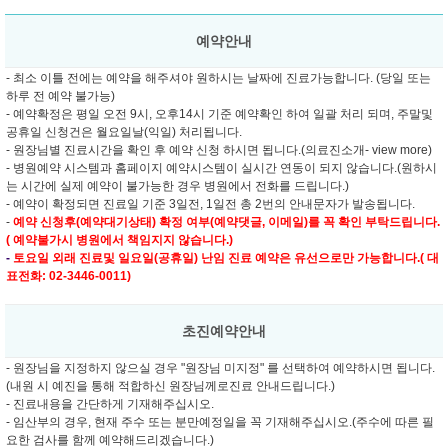
예약안내
- 최소 이틀 전에는 예약을 해주셔야 원하시는 날짜에 진료가능합니다. (당일 또는
하루 전 예약 불가능)
- 예약확정은 평일 오전 9시, 오후14시 기준 예약확인 하여 일괄 처리 되며, 주말및
공휴일 신청건은 월요일날(익일) 처리됩니다.
- 원장님별 진료시간을 확인 후 예약 신청 하시면 됩니다.(의료진소개- view more)
- 병원예약 시스템과 홈페이지 예약시스템이 실시간 연동이 되지 않습니다.(원하시
는 시간에 실제 예약이 불가능한 경우 병원에서 전화를 드립니다.)
- 예약이 확정되면 진료일 기준 3일전, 1일전 총 2번의 안내문자가 발송됩니다.
-
예약 신청후(예약대기상태) 확정 여부(예약댓글, 이메일)를 꼭 확인 부탁드립니다.
( 예약불가시 병원에서 책임지지 않습니다.)
-
토요일 외래 진료및
일요일(공휴일) 난임 진료 예약은 유선으로만 가능합니다.( 대
표전화: 02-3446-0011)
초진예약안내
- 원장님을 지정하지 않으실 경우 "원장님 미지정" 를 선택하여 예약하시면 됩니다.
(내원 시 예진을 통해 적합하신 원장님께로진료 안내드립니다.)
- 진료내용을 간단하게 기재해주십시오.
- 임산부의 경우, 현재 주수 또는 분만예정일을 꼭 기재해주십시오.(주수에 따른 필
요한 검사를 함께 예약해드리겠습니다.)