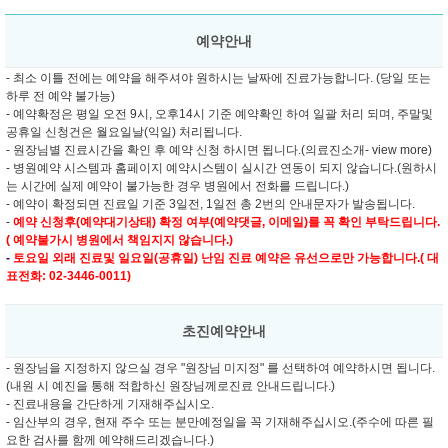
예약안내
- 최소 이틀 전에는 예약을 해주셔야 원하시는 날짜에 진료가능합니다. (당일 또는
하루 전 예약 불가능)
- 예약확정은 평일 오전 9시, 오후14시 기준 예약확인 하여 일괄 처리 되며, 주말및
공휴일 신청건은 월요일날(익일) 처리됩니다.
- 원장님별 진료시간을 확인 후 예약 신청 하시면 됩니다.(의료진소개- view more)
- 병원예약 시스템과 홈페이지 예약시스템이 실시간 연동이 되지 않습니다.(원하시
는 시간에 실제 예약이 불가능한 경우 병원에서 전화를 드립니다.)
- 예약이 확정되면 진료일 기준 3일전, 1일전 총 2번의 안내문자가 발송됩니다.
-
예약 신청후(예약대기상태) 확정 여부(예약댓글, 이메일)를 꼭 확인 부탁드립니다.
( 예약불가시 병원에서 책임지지 않습니다.)
-
토요일 외래 진료및
일요일(공휴일) 난임 진료 예약은 유선으로만 가능합니다.( 대
표전화: 02-3446-0011)
초진예약안내
- 원장님을 지정하지 않으실 경우 "원장님 미지정" 를 선택하여 예약하시면 됩니다.
(내원 시 예진을 통해 적합하신 원장님께로진료 안내드립니다.)
- 진료내용을 간단하게 기재해주십시오.
- 임산부의 경우, 현재 주수 또는 분만예정일을 꼭 기재해주십시오.(주수에 따른 필
요한 검사를 함께 예약해드리겠습니다.)