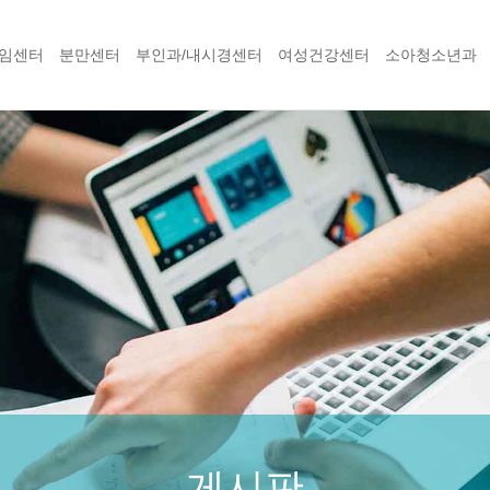
임센터
분만센터
부인과/내시경센터
여성건강센터
소아청소년과
게시판