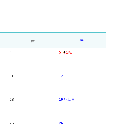
금
토
4
5
설날
11
12
18
19
대보름
25
26