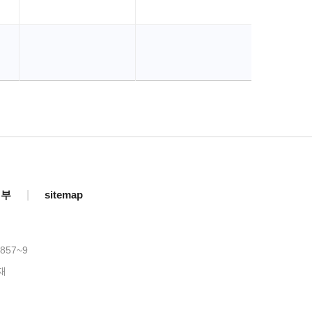
거부
|
sitemap
857~9
재