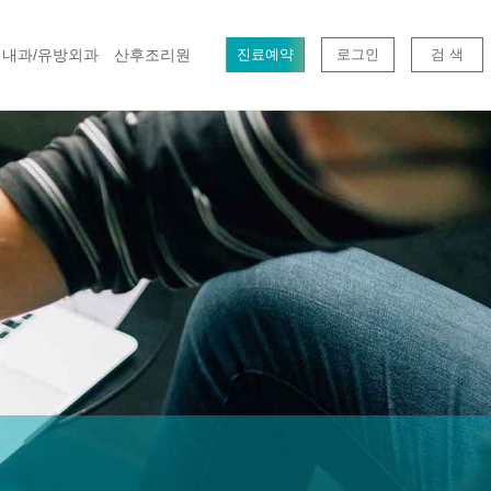
내과/유방외과
산후조리원
진료예약
로그인
검 색