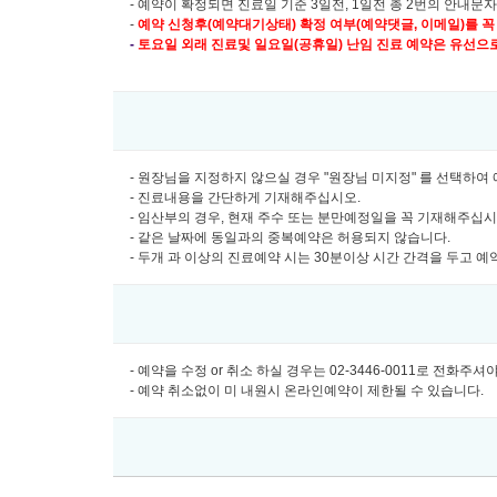
- 예약이 확정되면 진료일 기준 3일전, 1일전 총 2번의 안내문
-
예약 신청후(예약대기상태) 확정 여부(예약댓글, 이메일)를 꼭
-
토요일 외래 진료및
일요일(공휴일) 난임 진료 예약은 유선으로만 
- 원장님을 지정하지 않으실 경우 "원장님 미지정" 를 선택하
- 진료내용을 간단하게 기재해주십시오.
- 임산부의 경우, 현재 주수 또는 분만예정일을 꼭 기재해주십
- 같은 날짜에 동일과의 중복예약은 허용되지 않습니다.
- 두개 과 이상의 진료예약 시는 30분이상 시간 간격을 두고 
- 예약을 수정 or 취소 하실 경우는 02-3446-0011로 전화주
- 예약 취소없이 미 내원시 온라인예약이 제한될 수 있습니다.