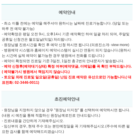
예약안내
- 최소 이틀 전에는 예약을 해주셔야 원하시는 날짜에 진료가능합니다. (당일 또는
하루 전 예약 불가능)
- 예약확정은 평일 오전 9시, 오후14시 기준 예약확인 하여 일괄 처리 되며, 주말및
공휴일 신청건은 월요일날(익일) 처리됩니다.
- 원장님별 진료시간을 확인 후 예약 신청 하시면 됩니다.(의료진소개- view more)
- 병원예약 시스템과 홈페이지 예약시스템이 실시간 연동이 되지 않습니다.(원하시
는 시간에 실제 예약이 불가능한 경우 병원에서 전화를 드립니다.)
- 예약이 확정되면 진료일 기준 3일전, 1일전 총 2번의 안내문자가 발송됩니다.
-
예약 신청후(예약대기상태) 확정 여부(예약댓글, 이메일)를 꼭 확인 부탁드립니다.
( 예약불가시 병원에서 책임지지 않습니다.)
-
토요일 외래 진료및
일요일(공휴일) 난임 진료 예약은 유선으로만 가능합니다.( 대
표전화: 02-3446-0011)
초진예약안내
- 원장님을 지정하지 않으실 경우 "원장님 미지정" 를 선택하여 예약하시면 됩니다.
(내원 시 예진을 통해 적합하신 원장님께로진료 안내드립니다.)
- 진료내용을 간단하게 기재해주십시오.
- 임산부의 경우, 현재 주수 또는 분만예정일을 꼭 기재해주십시오.(주수에 따른 필
요한 검사를 함께 예약해드리겠습니다.)