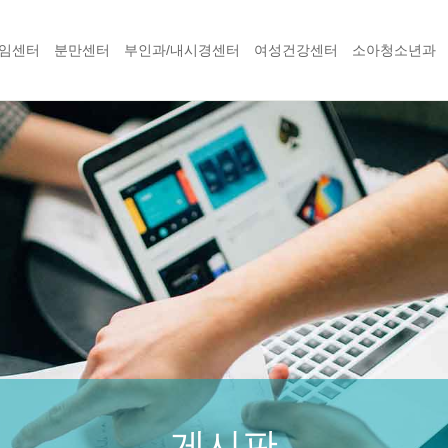
임센터
분만센터
부인과/내시경센터
여성건강센터
소아청소년과
게시판