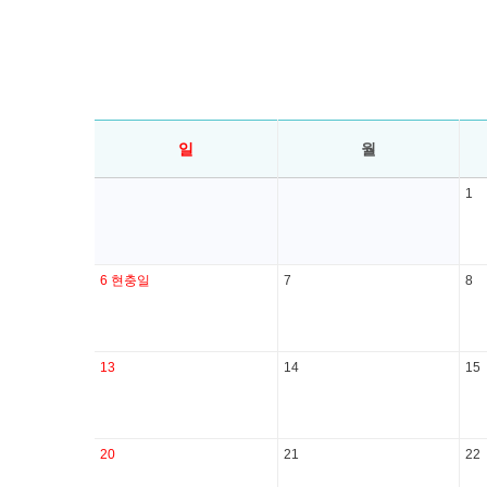
일
월
1
6
현충일
7
8
13
14
15
20
21
22