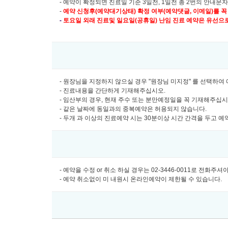
- 예약이 확정되면 진료일 기준 3일전, 1일전 총 2번의 안내문
-
예약 신청후(예약대기상태) 확정 여부(예약댓글, 이메일)를 꼭
-
토요일 외래 진료및
일요일(공휴일) 난임 진료 예약은 유선으로만 
- 원장님을 지정하지 않으실 경우 "원장님 미지정" 를 선택하
- 진료내용을 간단하게 기재해주십시오.
- 임산부의 경우, 현재 주수 또는 분만예정일을 꼭 기재해주십
- 같은 날짜에 동일과의 중복예약은 허용되지 않습니다.
- 두개 과 이상의 진료예약 시는 30분이상 시간 간격을 두고 
- 예약을 수정 or 취소 하실 경우는 02-3446-0011로 전화주
- 예약 취소없이 미 내원시 온라인예약이 제한될 수 있습니다.