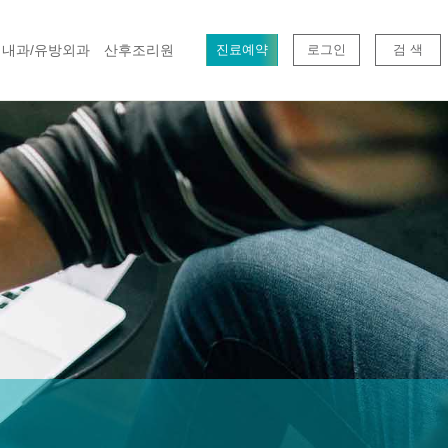
내과/유방외과
산후조리원
진료예약
로그인
검 색