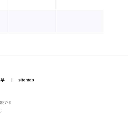
거부
|
sitemap
857~9
재