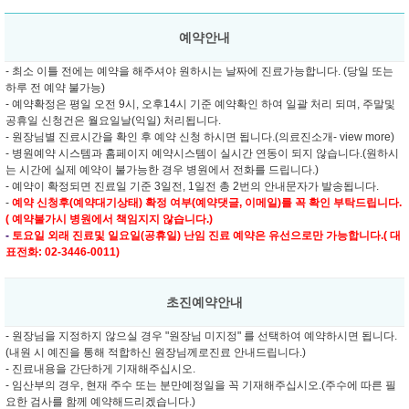
예약안내
- 최소 이틀 전에는 예약을 해주셔야 원하시는 날짜에 진료가능합니다. (당일 또는
하루 전 예약 불가능)
- 예약확정은 평일 오전 9시, 오후14시 기준 예약확인 하여 일괄 처리 되며, 주말및
공휴일 신청건은 월요일날(익일) 처리됩니다.
- 원장님별 진료시간을 확인 후 예약 신청 하시면 됩니다.(의료진소개- view more)
- 병원예약 시스템과 홈페이지 예약시스템이 실시간 연동이 되지 않습니다.(원하시
는 시간에 실제 예약이 불가능한 경우 병원에서 전화를 드립니다.)
- 예약이 확정되면 진료일 기준 3일전, 1일전 총 2번의 안내문자가 발송됩니다.
-
예약 신청후(예약대기상태) 확정 여부(예약댓글, 이메일)를 꼭 확인 부탁드립니다.
( 예약불가시 병원에서 책임지지 않습니다.)
-
토요일 외래 진료및
일요일(공휴일) 난임 진료 예약은 유선으로만 가능합니다.( 대
표전화: 02-3446-0011)
초진예약안내
- 원장님을 지정하지 않으실 경우 "원장님 미지정" 를 선택하여 예약하시면 됩니다.
(내원 시 예진을 통해 적합하신 원장님께로진료 안내드립니다.)
- 진료내용을 간단하게 기재해주십시오.
- 임산부의 경우, 현재 주수 또는 분만예정일을 꼭 기재해주십시오.(주수에 따른 필
요한 검사를 함께 예약해드리겠습니다.)