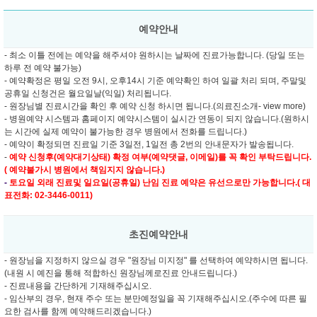
예약안내
- 최소 이틀 전에는 예약을 해주셔야 원하시는 날짜에 진료가능합니다. (당일 또는
하루 전 예약 불가능)
- 예약확정은 평일 오전 9시, 오후14시 기준 예약확인 하여 일괄 처리 되며, 주말및
공휴일 신청건은 월요일날(익일) 처리됩니다.
- 원장님별 진료시간을 확인 후 예약 신청 하시면 됩니다.(의료진소개- view more)
- 병원예약 시스템과 홈페이지 예약시스템이 실시간 연동이 되지 않습니다.(원하시
는 시간에 실제 예약이 불가능한 경우 병원에서 전화를 드립니다.)
- 예약이 확정되면 진료일 기준 3일전, 1일전 총 2번의 안내문자가 발송됩니다.
-
예약 신청후(예약대기상태) 확정 여부(예약댓글, 이메일)를 꼭 확인 부탁드립니다.
( 예약불가시 병원에서 책임지지 않습니다.)
-
토요일 외래 진료및
일요일(공휴일) 난임 진료 예약은 유선으로만 가능합니다.( 대
표전화: 02-3446-0011)
초진예약안내
- 원장님을 지정하지 않으실 경우 "원장님 미지정" 를 선택하여 예약하시면 됩니다.
(내원 시 예진을 통해 적합하신 원장님께로진료 안내드립니다.)
- 진료내용을 간단하게 기재해주십시오.
- 임산부의 경우, 현재 주수 또는 분만예정일을 꼭 기재해주십시오.(주수에 따른 필
요한 검사를 함께 예약해드리겠습니다.)