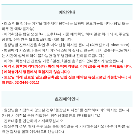
예약안내
- 최소 이틀 전에는 예약을 해주셔야 원하시는 날짜에 진료가능합니다. (당일 또는
하루 전 예약 불가능)
- 예약확정은 평일 오전 9시, 오후14시 기준 예약확인 하여 일괄 처리 되며, 주말및
공휴일 신청건은 월요일날(익일) 처리됩니다.
- 원장님별 진료시간을 확인 후 예약 신청 하시면 됩니다.(의료진소개- view more)
- 병원예약 시스템과 홈페이지 예약시스템이 실시간 연동이 되지 않습니다.(원하시
는 시간에 실제 예약이 불가능한 경우 병원에서 전화를 드립니다.)
- 예약이 확정되면 진료일 기준 3일전, 1일전 총 2번의 안내문자가 발송됩니다.
-
예약 신청후(예약대기상태) 확정 여부(예약댓글, 이메일)를 꼭 확인 부탁드립니다.
( 예약불가시 병원에서 책임지지 않습니다.)
-
토요일 외래 진료및
일요일(공휴일) 난임 진료 예약은 유선으로만 가능합니다.( 대
표전화: 02-3446-0011)
초진예약안내
- 원장님을 지정하지 않으실 경우 "원장님 미지정" 를 선택하여 예약하시면 됩니다.
(내원 시 예진을 통해 적합하신 원장님께로진료 안내드립니다.)
- 진료내용을 간단하게 기재해주십시오.
- 임산부의 경우, 현재 주수 또는 분만예정일을 꼭 기재해주십시오.(주수에 따른 필
요한 검사를 함께 예약해드리겠습니다.)