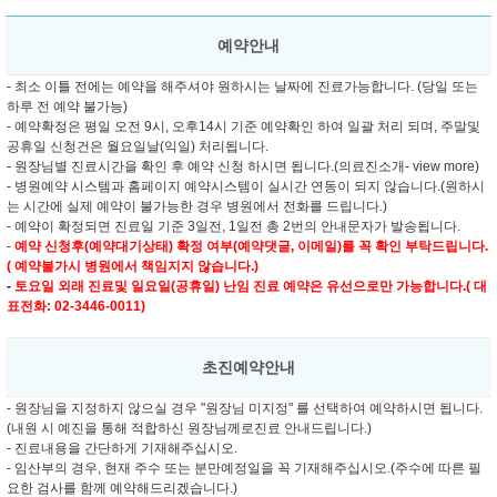
예약안내
- 최소 이틀 전에는 예약을 해주셔야 원하시는 날짜에 진료가능합니다. (당일 또는
하루 전 예약 불가능)
- 예약확정은 평일 오전 9시, 오후14시 기준 예약확인 하여 일괄 처리 되며, 주말및
공휴일 신청건은 월요일날(익일) 처리됩니다.
- 원장님별 진료시간을 확인 후 예약 신청 하시면 됩니다.(의료진소개- view more)
- 병원예약 시스템과 홈페이지 예약시스템이 실시간 연동이 되지 않습니다.(원하시
는 시간에 실제 예약이 불가능한 경우 병원에서 전화를 드립니다.)
- 예약이 확정되면 진료일 기준 3일전, 1일전 총 2번의 안내문자가 발송됩니다.
-
예약 신청후(예약대기상태) 확정 여부(예약댓글, 이메일)를 꼭 확인 부탁드립니다.
( 예약불가시 병원에서 책임지지 않습니다.)
-
토요일 외래 진료및
일요일(공휴일) 난임 진료 예약은 유선으로만 가능합니다.( 대
표전화: 02-3446-0011)
초진예약안내
- 원장님을 지정하지 않으실 경우 "원장님 미지정" 를 선택하여 예약하시면 됩니다.
(내원 시 예진을 통해 적합하신 원장님께로진료 안내드립니다.)
- 진료내용을 간단하게 기재해주십시오.
- 임산부의 경우, 현재 주수 또는 분만예정일을 꼭 기재해주십시오.(주수에 따른 필
요한 검사를 함께 예약해드리겠습니다.)