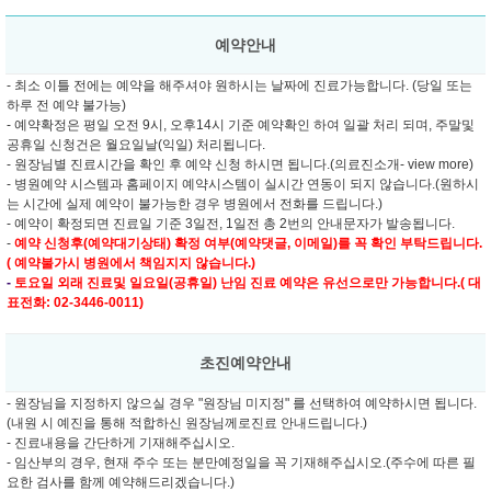
예약안내
- 최소 이틀 전에는 예약을 해주셔야 원하시는 날짜에 진료가능합니다. (당일 또는
하루 전 예약 불가능)
- 예약확정은 평일 오전 9시, 오후14시 기준 예약확인 하여 일괄 처리 되며, 주말및
공휴일 신청건은 월요일날(익일) 처리됩니다.
- 원장님별 진료시간을 확인 후 예약 신청 하시면 됩니다.(의료진소개- view more)
- 병원예약 시스템과 홈페이지 예약시스템이 실시간 연동이 되지 않습니다.(원하시
는 시간에 실제 예약이 불가능한 경우 병원에서 전화를 드립니다.)
- 예약이 확정되면 진료일 기준 3일전, 1일전 총 2번의 안내문자가 발송됩니다.
-
예약 신청후(예약대기상태) 확정 여부(예약댓글, 이메일)를 꼭 확인 부탁드립니다.
( 예약불가시 병원에서 책임지지 않습니다.)
-
토요일 외래 진료및
일요일(공휴일) 난임 진료 예약은 유선으로만 가능합니다.( 대
표전화: 02-3446-0011)
초진예약안내
- 원장님을 지정하지 않으실 경우 "원장님 미지정" 를 선택하여 예약하시면 됩니다.
(내원 시 예진을 통해 적합하신 원장님께로진료 안내드립니다.)
- 진료내용을 간단하게 기재해주십시오.
- 임산부의 경우, 현재 주수 또는 분만예정일을 꼭 기재해주십시오.(주수에 따른 필
요한 검사를 함께 예약해드리겠습니다.)