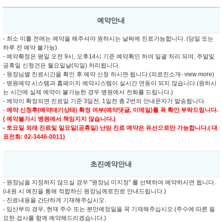
예약안내
- 최소 이틀 전에는 예약을 해주셔야 원하시는 날짜에 진료가능합니다. (당일 또는
하루 전 예약 불가능)
- 예약확정은 평일 오전 9시, 오후14시 기준 예약확인 하여 일괄 처리 되며, 주말및
공휴일 신청건은 월요일날(익일) 처리됩니다.
- 원장님별 진료시간을 확인 후 예약 신청 하시면 됩니다.(의료진소개- view more)
- 병원예약 시스템과 홈페이지 예약시스템이 실시간 연동이 되지 않습니다.(원하시
는 시간에 실제 예약이 불가능한 경우 병원에서 전화를 드립니다.)
- 예약이 확정되면 진료일 기준 3일전, 1일전 총 2번의 안내문자가 발송됩니다.
-
예약 신청후(예약대기상태) 확정 여부(예약댓글, 이메일)를 꼭 확인 부탁드립니다.
( 예약불가시 병원에서 책임지지 않습니다.)
-
토요일 외래 진료및
일요일(공휴일) 난임 진료 예약은 유선으로만 가능합니다.( 대
표전화: 02-3446-0011)
초진예약안내
- 원장님을 지정하지 않으실 경우 "원장님 미지정" 를 선택하여 예약하시면 됩니다.
(내원 시 예진을 통해 적합하신 원장님께로진료 안내드립니다.)
- 진료내용을 간단하게 기재해주십시오.
- 임산부의 경우, 현재 주수 또는 분만예정일을 꼭 기재해주십시오.(주수에 따른 필
요한 검사를 함께 예약해드리겠습니다.)