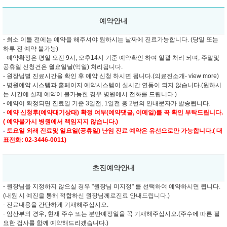
예약안내
- 최소 이틀 전에는 예약을 해주셔야 원하시는 날짜에 진료가능합니다. (당일 또는
하루 전 예약 불가능)
- 예약확정은 평일 오전 9시, 오후14시 기준 예약확인 하여 일괄 처리 되며, 주말및
공휴일 신청건은 월요일날(익일) 처리됩니다.
- 원장님별 진료시간을 확인 후 예약 신청 하시면 됩니다.(의료진소개- view more)
- 병원예약 시스템과 홈페이지 예약시스템이 실시간 연동이 되지 않습니다.(원하시
는 시간에 실제 예약이 불가능한 경우 병원에서 전화를 드립니다.)
- 예약이 확정되면 진료일 기준 3일전, 1일전 총 2번의 안내문자가 발송됩니다.
-
예약 신청후(예약대기상태) 확정 여부(예약댓글, 이메일)를 꼭 확인 부탁드립니다.
( 예약불가시 병원에서 책임지지 않습니다.)
-
토요일 외래 진료및
일요일(공휴일) 난임 진료 예약은 유선으로만 가능합니다.( 대
표전화: 02-3446-0011)
초진예약안내
- 원장님을 지정하지 않으실 경우 "원장님 미지정" 를 선택하여 예약하시면 됩니다.
(내원 시 예진을 통해 적합하신 원장님께로진료 안내드립니다.)
- 진료내용을 간단하게 기재해주십시오.
- 임산부의 경우, 현재 주수 또는 분만예정일을 꼭 기재해주십시오.(주수에 따른 필
요한 검사를 함께 예약해드리겠습니다.)