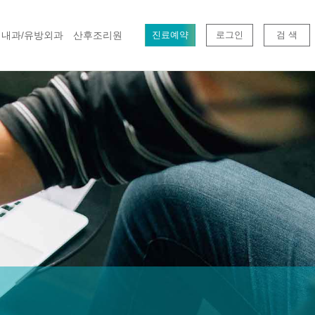
내과/유방외과
산후조리원
진료예약
로그인
검 색