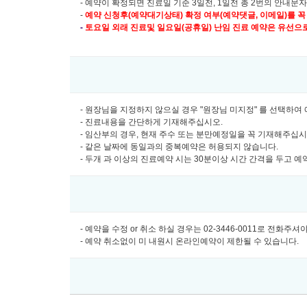
- 예약이 확정되면 진료일 기준 3일전, 1일전 총 2번의 안내문
-
예약 신청후(예약대기상태) 확정 여부(예약댓글, 이메일)를 꼭
-
토요일 외래 진료및
일요일(공휴일) 난임 진료 예약은 유선으로만 
- 원장님을 지정하지 않으실 경우 "원장님 미지정" 를 선택하
- 진료내용을 간단하게 기재해주십시오.
- 임산부의 경우, 현재 주수 또는 분만예정일을 꼭 기재해주십
- 같은 날짜에 동일과의 중복예약은 허용되지 않습니다.
- 두개 과 이상의 진료예약 시는 30분이상 시간 간격을 두고 
- 예약을 수정 or 취소 하실 경우는 02-3446-0011로 전화주
- 예약 취소없이 미 내원시 온라인예약이 제한될 수 있습니다.