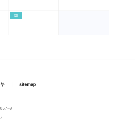
30
거부
|
sitemap
857~9
재