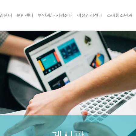
임센터
분만센터
부인과/내시경센터
여성건강센터
소아청소년과
게시판