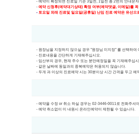
- 예약이 확정되면 진료일 기준 3일전, 1일전 총 2번의 안내문
-
예약 신청후(예약대기상태) 확정 여부(예약댓글, 이메일)를 꼭
-
토요일 외래 진료및
일요일(공휴일) 난임 진료 예약은 유선으로만 
- 원장님을 지정하지 않으실 경우 "원장님 미지정" 를 선택하
- 진료내용을 간단하게 기재해주십시오.
- 임산부의 경우, 현재 주수 또는 분만예정일을 꼭 기재해주십
- 같은 날짜에 동일과의 중복예약은 허용되지 않습니다.
- 두개 과 이상의 진료예약 시는 30분이상 시간 간격을 두고 
- 예약을 수정 or 취소 하실 경우는 02-3446-0011로 전화주
- 예약 취소없이 미 내원시 온라인예약이 제한될 수 있습니다.