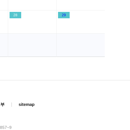
28
29
거부
|
sitemap
857~9