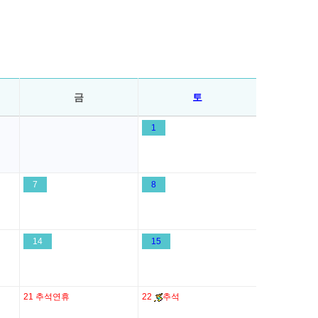
금
토
1
7
8
14
15
21
추석연휴
22
추석