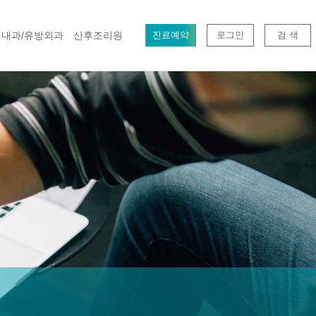
내과/유방외과
산후조리원
진료예약
로그인
검 색