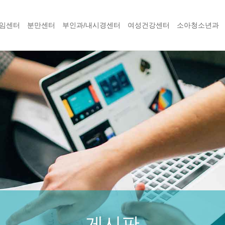
임센터
분만센터
부인과/내시경센터
여성건강센터
소아청소년과
게시판