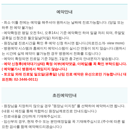
예약안내
- 최소 이틀 전에는 예약을 해주셔야 원하시는 날짜에 진료가능합니다. (당일 또는
하루 전 예약 불가능)
- 예약확정은 평일 오전 9시, 오후14시 기준 예약확인 하여 일괄 처리 되며, 주말및
공휴일 신청건은 월요일날(익일) 처리됩니다.
- 원장님별 진료시간을 확인 후 예약 신청 하시면 됩니다.(의료진소개- view more)
- 병원예약 시스템과 홈페이지 예약시스템이 실시간 연동이 되지 않습니다.(원하시
는 시간에 실제 예약이 불가능한 경우 병원에서 전화를 드립니다.)
- 예약이 확정되면 진료일 기준 3일전, 1일전 총 2번의 안내문자가 발송됩니다.
-
예약 신청후(예약대기상태) 확정 여부(예약댓글, 이메일)를 꼭 확인 부탁드립니다.
( 예약불가시 병원에서 책임지지 않습니다.)
-
토요일 외래 진료및
일요일(공휴일) 난임 진료 예약은 유선으로만 가능합니다.( 대
표전화: 02-3446-0011)
초진예약안내
- 원장님을 지정하지 않으실 경우 "원장님 미지정" 를 선택하여 예약하시면 됩니다.
(내원 시 예진을 통해 적합하신 원장님께로진료 안내드립니다.)
- 진료내용을 간단하게 기재해주십시오.
- 임산부의 경우, 현재 주수 또는 분만예정일을 꼭 기재해주십시오.(주수에 따른 필
요한 검사를 함께 예약해드리겠습니다.)