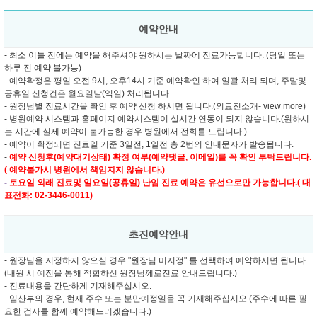
예약안내
- 최소 이틀 전에는 예약을 해주셔야 원하시는 날짜에 진료가능합니다. (당일 또는
하루 전 예약 불가능)
- 예약확정은 평일 오전 9시, 오후14시 기준 예약확인 하여 일괄 처리 되며, 주말및
공휴일 신청건은 월요일날(익일) 처리됩니다.
- 원장님별 진료시간을 확인 후 예약 신청 하시면 됩니다.(의료진소개- view more)
- 병원예약 시스템과 홈페이지 예약시스템이 실시간 연동이 되지 않습니다.(원하시
는 시간에 실제 예약이 불가능한 경우 병원에서 전화를 드립니다.)
- 예약이 확정되면 진료일 기준 3일전, 1일전 총 2번의 안내문자가 발송됩니다.
-
예약 신청후(예약대기상태) 확정 여부(예약댓글, 이메일)를 꼭 확인 부탁드립니다.
( 예약불가시 병원에서 책임지지 않습니다.)
-
토요일 외래 진료및
일요일(공휴일) 난임 진료 예약은 유선으로만 가능합니다.( 대
표전화: 02-3446-0011)
초진예약안내
- 원장님을 지정하지 않으실 경우 "원장님 미지정" 를 선택하여 예약하시면 됩니다.
(내원 시 예진을 통해 적합하신 원장님께로진료 안내드립니다.)
- 진료내용을 간단하게 기재해주십시오.
- 임산부의 경우, 현재 주수 또는 분만예정일을 꼭 기재해주십시오.(주수에 따른 필
요한 검사를 함께 예약해드리겠습니다.)