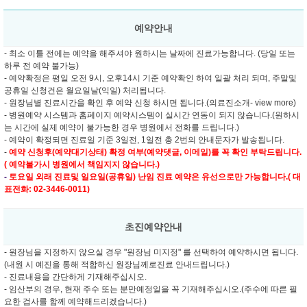
예약안내
- 최소 이틀 전에는 예약을 해주셔야 원하시는 날짜에 진료가능합니다. (당일 또는
하루 전 예약 불가능)
- 예약확정은 평일 오전 9시, 오후14시 기준 예약확인 하여 일괄 처리 되며, 주말및
공휴일 신청건은 월요일날(익일) 처리됩니다.
- 원장님별 진료시간을 확인 후 예약 신청 하시면 됩니다.(의료진소개- view more)
- 병원예약 시스템과 홈페이지 예약시스템이 실시간 연동이 되지 않습니다.(원하시
는 시간에 실제 예약이 불가능한 경우 병원에서 전화를 드립니다.)
- 예약이 확정되면 진료일 기준 3일전, 1일전 총 2번의 안내문자가 발송됩니다.
-
예약 신청후(예약대기상태) 확정 여부(예약댓글, 이메일)를 꼭 확인 부탁드립니다.
( 예약불가시 병원에서 책임지지 않습니다.)
-
토요일 외래 진료및
일요일(공휴일) 난임 진료 예약은 유선으로만 가능합니다.( 대
표전화: 02-3446-0011)
초진예약안내
- 원장님을 지정하지 않으실 경우 "원장님 미지정" 를 선택하여 예약하시면 됩니다.
(내원 시 예진을 통해 적합하신 원장님께로진료 안내드립니다.)
- 진료내용을 간단하게 기재해주십시오.
- 임산부의 경우, 현재 주수 또는 분만예정일을 꼭 기재해주십시오.(주수에 따른 필
요한 검사를 함께 예약해드리겠습니다.)