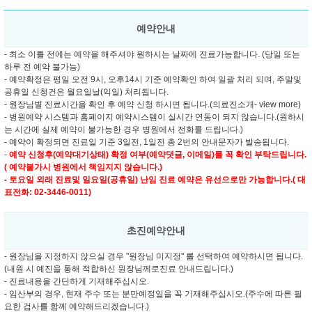
예약안내
- 최소 이틀 전에는 예약을 해주셔야 원하시는 날짜에 진료가능합니다. (당일 또는
하루 전 예약 불가능)
- 예약확정은 평일 오전 9시, 오후14시 기준 예약확인 하여 일괄 처리 되며, 주말및
공휴일 신청건은 월요일날(익일) 처리됩니다.
- 원장님별 진료시간을 확인 후 예약 신청 하시면 됩니다.(의료진소개- view more)
- 병원예약 시스템과 홈페이지 예약시스템이 실시간 연동이 되지 않습니다.(원하시
는 시간에 실제 예약이 불가능한 경우 병원에서 전화를 드립니다.)
- 예약이 확정되면 진료일 기준 3일전, 1일전 총 2번의 안내문자가 발송됩니다.
-
예약 신청후(예약대기상태) 확정 여부(예약댓글, 이메일)를 꼭 확인 부탁드립니다.
( 예약불가시 병원에서 책임지지 않습니다.)
-
토요일 외래 진료및
일요일(공휴일) 난임 진료 예약은 유선으로만 가능합니다.( 대
표전화: 02-3446-0011)
초진예약안내
- 원장님을 지정하지 않으실 경우 "원장님 미지정" 를 선택하여 예약하시면 됩니다.
(내원 시 예진을 통해 적합하신 원장님께로진료 안내드립니다.)
- 진료내용을 간단하게 기재해주십시오.
- 임산부의 경우, 현재 주수 또는 분만예정일을 꼭 기재해주십시오.(주수에 따른 필
요한 검사를 함께 예약해드리겠습니다.)