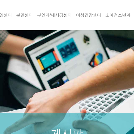
임센터
분만센터
부인과/내시경센터
여성건강센터
소아청소년과
게시판