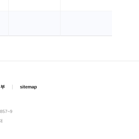
거부
|
sitemap
857~9
재