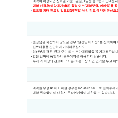
- 예약이 확정되면 진료일 기준 3일전, 1일전 총 2번의 안내문
-
예약 신청후(예약대기상태) 확정 여부(예약댓글, 이메일)를 꼭
-
토요일 외래 진료및
일요일(공휴일) 난임 진료 예약은 유선으로만 
- 원장님을 지정하지 않으실 경우 "원장님 미지정" 를 선택하
- 진료내용을 간단하게 기재해주십시오.
- 임산부의 경우, 현재 주수 또는 분만예정일을 꼭 기재해주십
- 같은 날짜에 동일과의 중복예약은 허용되지 않습니다.
- 두개 과 이상의 진료예약 시는 30분이상 시간 간격을 두고 
- 예약을 수정 or 취소 하실 경우는 02-3446-0011로 전화주
- 예약 취소없이 미 내원시 온라인예약이 제한될 수 있습니다.