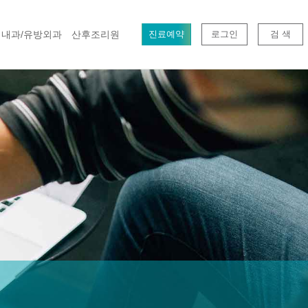
내과/유방외과
산후조리원
진료예약
로그인
검 색