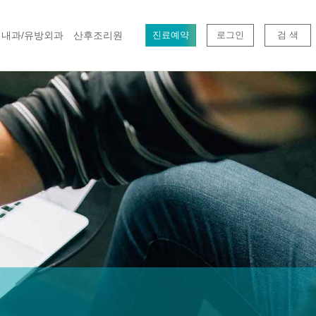
내과/유방외과
산후조리원
진료예약
로그인
검 색