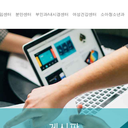
임센터
분만센터
부인과/내시경센터
여성건강센터
소아청소년과
게시판