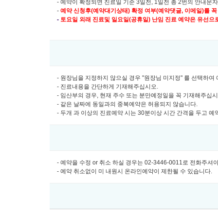
- 예약이 확정되면 진료일 기준 3일전, 1일전 총 2번의 안내문
-
예약 신청후(예약대기상태) 확정 여부(예약댓글, 이메일)를 꼭
-
토요일 외래 진료및
일요일(공휴일) 난임 진료 예약은 유선으로만 
- 원장님을 지정하지 않으실 경우 "원장님 미지정" 를 선택하
- 진료내용을 간단하게 기재해주십시오.
- 임산부의 경우, 현재 주수 또는 분만예정일을 꼭 기재해주십
- 같은 날짜에 동일과의 중복예약은 허용되지 않습니다.
- 두개 과 이상의 진료예약 시는 30분이상 시간 간격을 두고 
- 예약을 수정 or 취소 하실 경우는 02-3446-0011로 전화주
- 예약 취소없이 미 내원시 온라인예약이 제한될 수 있습니다.