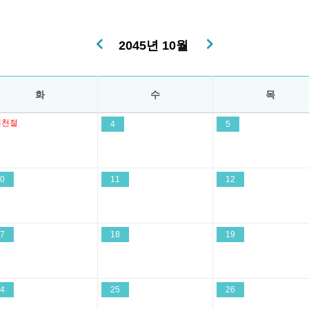
2045년 10월
화
수
목
개천절
4
5
0
11
12
7
18
19
4
25
26