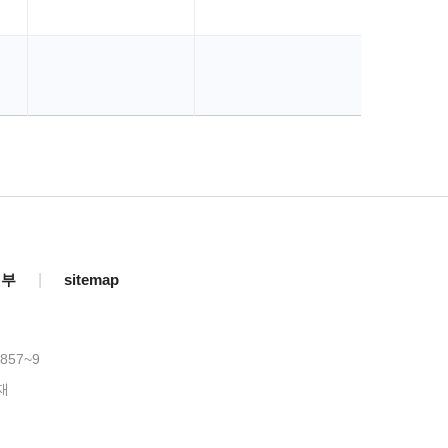
거부
|
sitemap
857~9
재