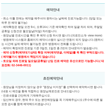
예약안내
- 최소 이틀 전에는 예약을 해주셔야 원하시는 날짜에 진료가능합니다. (당일 또는
하루 전 예약 불가능)
- 예약확정은 평일 오전 9시, 오후14시 기준 예약확인 하여 일괄 처리 되며, 주말및
공휴일 신청건은 월요일날(익일) 처리됩니다.
- 원장님별 진료시간을 확인 후 예약 신청 하시면 됩니다.(의료진소개- view more)
- 병원예약 시스템과 홈페이지 예약시스템이 실시간 연동이 되지 않습니다.(원하시
는 시간에 실제 예약이 불가능한 경우 병원에서 전화를 드립니다.)
- 예약이 확정되면 진료일 기준 3일전, 1일전 총 2번의 안내문자가 발송됩니다.
-
예약 신청후(예약대기상태) 확정 여부(예약댓글, 이메일)를 꼭 확인 부탁드립니다.
( 예약불가시 병원에서 책임지지 않습니다.)
-
토요일 외래 진료및
일요일(공휴일) 난임 진료 예약은 유선으로만 가능합니다.( 대
표전화: 02-3446-0011)
초진예약안내
- 원장님을 지정하지 않으실 경우 "원장님 미지정" 를 선택하여 예약하시면 됩니다.
(내원 시 예진을 통해 적합하신 원장님께로진료 안내드립니다.)
- 진료내용을 간단하게 기재해주십시오.
- 임산부의 경우, 현재 주수 또는 분만예정일을 꼭 기재해주십시오.(주수에 따른 필
요한 검사를 함께 예약해드리겠습니다.)