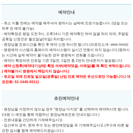
예약안내
- 최소 이틀 전에는 예약을 해주셔야 원하시는 날짜에 진료가능합니다. (당일 또는
하루 전 예약 불가능)
- 예약확정은 평일 오전 9시, 오후14시 기준 예약확인 하여 일괄 처리 되며, 주말및
공휴일 신청건은 월요일날(익일) 처리됩니다.
- 원장님별 진료시간을 확인 후 예약 신청 하시면 됩니다.(의료진소개- view more)
- 병원예약 시스템과 홈페이지 예약시스템이 실시간 연동이 되지 않습니다.(원하시
는 시간에 실제 예약이 불가능한 경우 병원에서 전화를 드립니다.)
- 예약이 확정되면 진료일 기준 3일전, 1일전 총 2번의 안내문자가 발송됩니다.
-
예약 신청후(예약대기상태) 확정 여부(예약댓글, 이메일)를 꼭 확인 부탁드립니다.
( 예약불가시 병원에서 책임지지 않습니다.)
-
토요일 외래 진료및
일요일(공휴일) 난임 진료 예약은 유선으로만 가능합니다.( 대
표전화: 02-3446-0011)
초진예약안내
- 원장님을 지정하지 않으실 경우 "원장님 미지정" 를 선택하여 예약하시면 됩니다.
(내원 시 예진을 통해 적합하신 원장님께로진료 안내드립니다.)
- 진료내용을 간단하게 기재해주십시오.
- 임산부의 경우, 현재 주수 또는 분만예정일을 꼭 기재해주십시오.(주수에 따른 필
요한 검사를 함께 예약해드리겠습니다.)