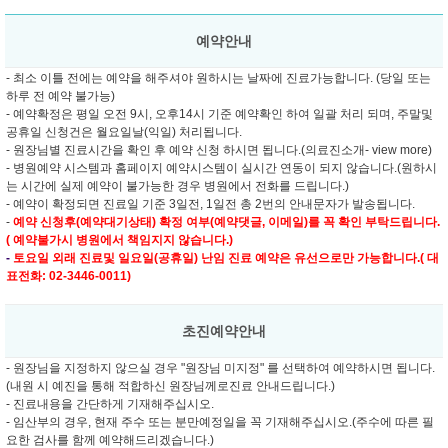
예약안내
- 최소 이틀 전에는 예약을 해주셔야 원하시는 날짜에 진료가능합니다. (당일 또는
하루 전 예약 불가능)
- 예약확정은 평일 오전 9시, 오후14시 기준 예약확인 하여 일괄 처리 되며, 주말및
공휴일 신청건은 월요일날(익일) 처리됩니다.
- 원장님별 진료시간을 확인 후 예약 신청 하시면 됩니다.(의료진소개- view more)
- 병원예약 시스템과 홈페이지 예약시스템이 실시간 연동이 되지 않습니다.(원하시
는 시간에 실제 예약이 불가능한 경우 병원에서 전화를 드립니다.)
- 예약이 확정되면 진료일 기준 3일전, 1일전 총 2번의 안내문자가 발송됩니다.
-
예약 신청후(예약대기상태) 확정 여부(예약댓글, 이메일)를 꼭 확인 부탁드립니다.
( 예약불가시 병원에서 책임지지 않습니다.)
-
토요일 외래 진료및
일요일(공휴일) 난임 진료 예약은 유선으로만 가능합니다.( 대
표전화: 02-3446-0011)
초진예약안내
- 원장님을 지정하지 않으실 경우 "원장님 미지정" 를 선택하여 예약하시면 됩니다.
(내원 시 예진을 통해 적합하신 원장님께로진료 안내드립니다.)
- 진료내용을 간단하게 기재해주십시오.
- 임산부의 경우, 현재 주수 또는 분만예정일을 꼭 기재해주십시오.(주수에 따른 필
요한 검사를 함께 예약해드리겠습니다.)