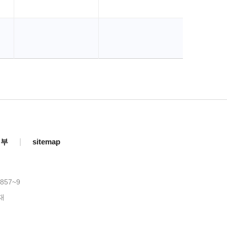
거부
|
sitemap
857~9
재