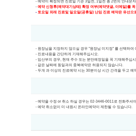
- 예약이 확정되면 진료일 기준 3일전, 1일전 총 2번의 안내문
-
예약 신청후(예약대기상태) 확정 여부(예약댓글, 이메일)를 꼭
-
토요일 외래 진료및
일요일(공휴일) 난임 진료 예약은 유선으로만 
- 원장님을 지정하지 않으실 경우 "원장님 미지정" 를 선택하
- 진료내용을 간단하게 기재해주십시오.
- 임산부의 경우, 현재 주수 또는 분만예정일을 꼭 기재해주십
- 같은 날짜에 동일과의 중복예약은 허용되지 않습니다.
- 두개 과 이상의 진료예약 시는 30분이상 시간 간격을 두고 
- 예약을 수정 or 취소 하실 경우는 02-3446-0011로 전화주
- 예약 취소없이 미 내원시 온라인예약이 제한될 수 있습니다.