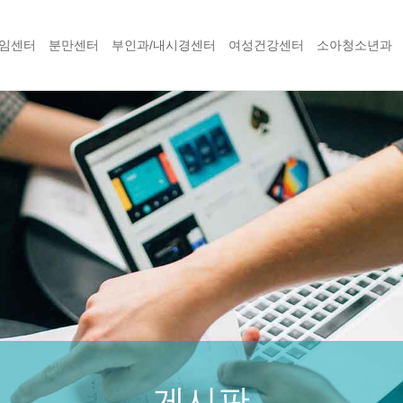
임센터
분만센터
부인과/내시경센터
여성건강센터
소아청소년과
게시판