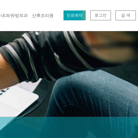
내과/유방외과
산후조리원
진료예약
로그인
검 색