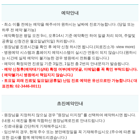
예약안내
- 최소 이틀 전에는 예약을 해주셔야 원하시는 날짜에 진료가능합니다. (당일 또는
하루 전 예약 불가능)
- 예약확정은 평일 오전 9시, 오후14시 기준 예약확인 하여 일괄 처리 되며, 주말및
공휴일 신청건은 월요일날(익일) 처리됩니다.
- 원장님별 진료시간을 확인 후 예약 신청 하시면 됩니다.(의료진소개- view more)
- 병원예약 시스템과 홈페이지 예약시스템이 실시간 연동이 되지 않습니다.(원하시
는 시간에 실제 예약이 불가능한 경우 병원에서 전화를 드립니다.)
- 예약이 확정되면 진료일 기준 3일전, 1일전 총 2번의 안내문자가 발송됩니다.
-
예약 신청후(예약대기상태) 확정 여부(예약댓글, 이메일)를 꼭 확인 부탁드립니다.
( 예약불가시 병원에서 책임지지 않습니다.)
-
토요일 외래 진료및
일요일(공휴일) 난임 진료 예약은 유선으로만 가능합니다.( 대
표전화: 02-3446-0011)
초진예약안내
- 원장님을 지정하지 않으실 경우 "원장님 미지정" 를 선택하여 예약하시면 됩니다.
(내원 시 예진을 통해 적합하신 원장님께로진료 안내드립니다.)
- 진료내용을 간단하게 기재해주십시오.
- 임산부의 경우, 현재 주수 또는 분만예정일을 꼭 기재해주십시오.(주수에 따른 필
요한 검사를 함께 예약해드리겠습니다.)