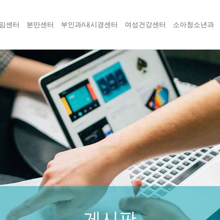
임센터
분만센터
부인과/내시경센터
여성건강센터
소아청소년과
게시판