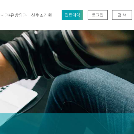
내과/유방외과
산후조리원
진료예약
로그인
검 색