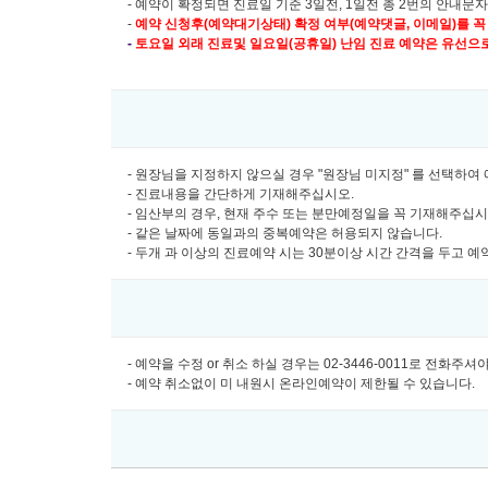
- 예약이 확정되면 진료일 기준 3일전, 1일전 총 2번의 안내문
-
예약 신청후(예약대기상태) 확정 여부(예약댓글, 이메일)를 꼭
-
토요일 외래 진료및
일요일(공휴일) 난임 진료 예약은 유선으로만 
- 원장님을 지정하지 않으실 경우 "원장님 미지정" 를 선택하
- 진료내용을 간단하게 기재해주십시오.
- 임산부의 경우, 현재 주수 또는 분만예정일을 꼭 기재해주십
- 같은 날짜에 동일과의 중복예약은 허용되지 않습니다.
- 두개 과 이상의 진료예약 시는 30분이상 시간 간격을 두고 
- 예약을 수정 or 취소 하실 경우는 02-3446-0011로 전화주
- 예약 취소없이 미 내원시 온라인예약이 제한될 수 있습니다.