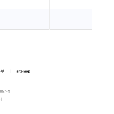
거부
|
sitemap
857~9
재