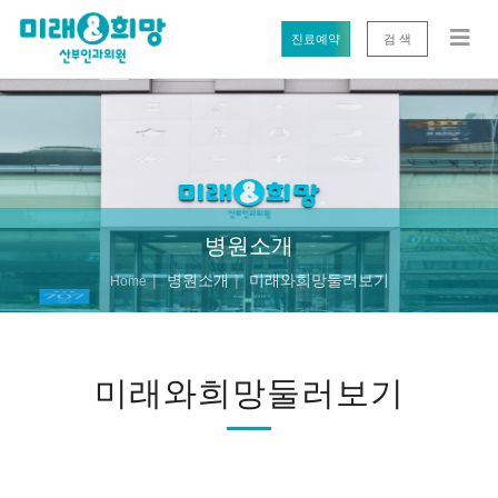
진료예약
검 색
병원소개
병원소개
미래와희망둘러보기
Home
미래와희망둘러보기