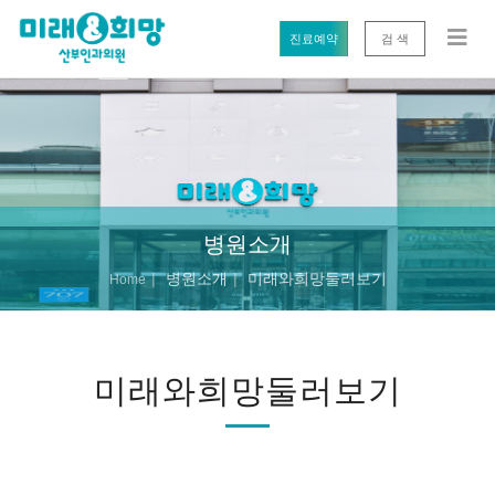
진료예약
검 색
병원소개
병원소개
미래와희망둘러보기
Home
미래와희망둘러보기