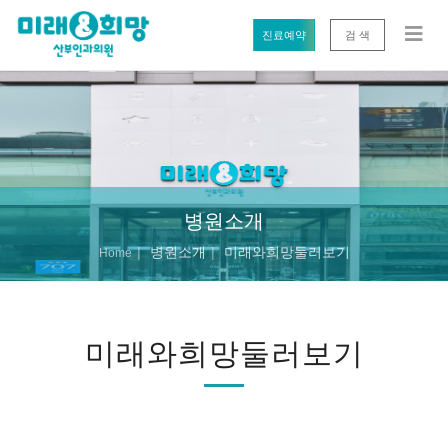
진료예약
검 색
병원소개
병원소개
미래와희망둘러보기
Home
미래와희망둘러보기