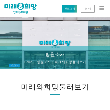
진료예약
검 색
병원소개
병원소개
미래와희망둘러보기
Home
미래와희망둘러보기