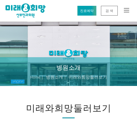
진료예약
검 색
병원소개
병원소개
미래와희망둘러보기
Home
미래와희망둘러보기