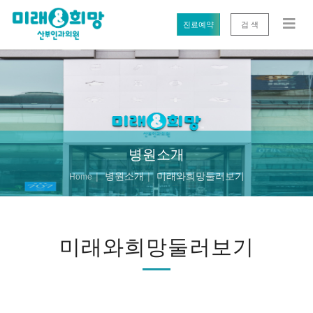
진료예약
검 색
병원소개
병원소개
미래와희망둘러보기
Home
미래와희망둘러보기