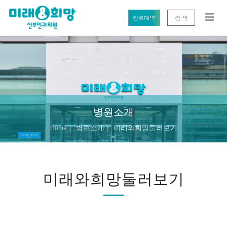
진료예약
검 색
병원소개
병원소개
미래와희망둘러보기
Home
미래와희망둘러보기