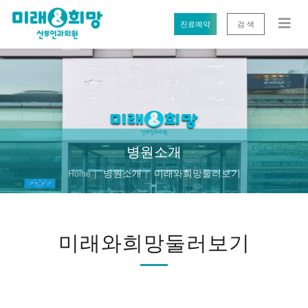
진료예약
검 색
병원소개
병원소개
미래와희망둘러보기
Home
미래와희망둘러보기