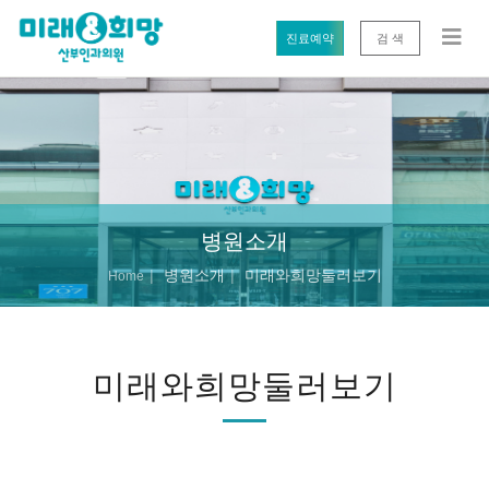
진료예약
검 색
병원소개
병원소개
미래와희망둘러보기
Home
미래와희망둘러보기