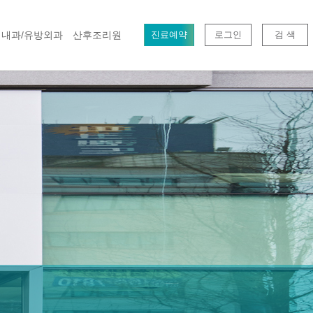
내과/유방외과
산후조리원
진료예약
로그인
검 색