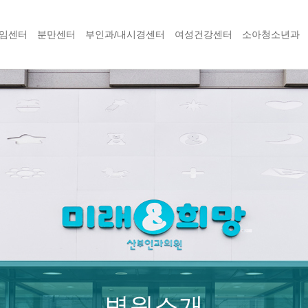
임센터
분만센터
부인과/내시경센터
여성건강센터
소아청소년과
병원소개